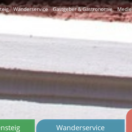
teig
Wanderservice
Gastgeber & Gastronomie
Medie
nsteig
Wanderservice