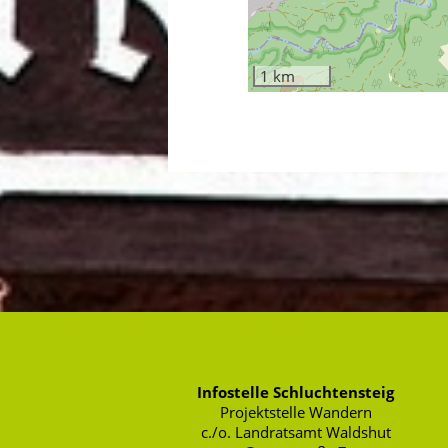
1 km
Infostelle Schluchtensteig
Projektstelle Wandern
c./o. Landratsamt Waldshut