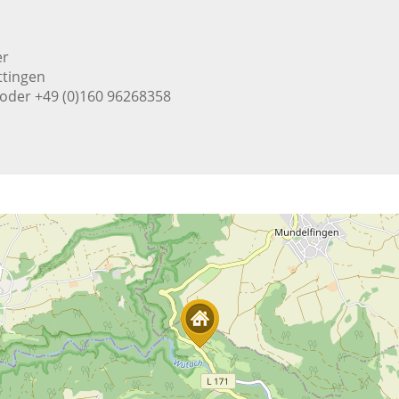
er
ttingen
8 oder +49 (0)160 96268358