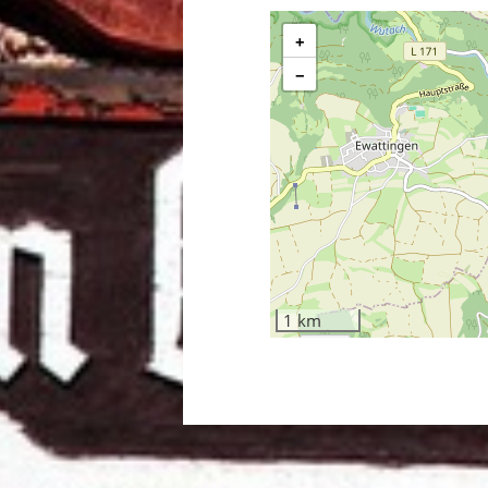
+
−
1 km