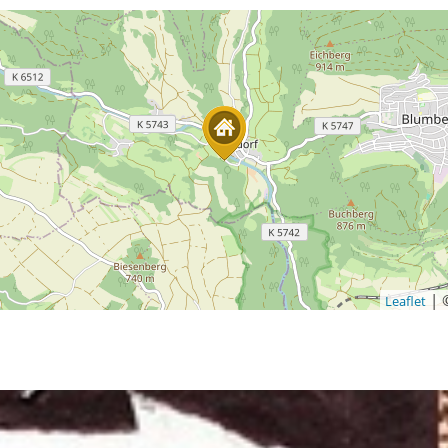
|
Leaflet