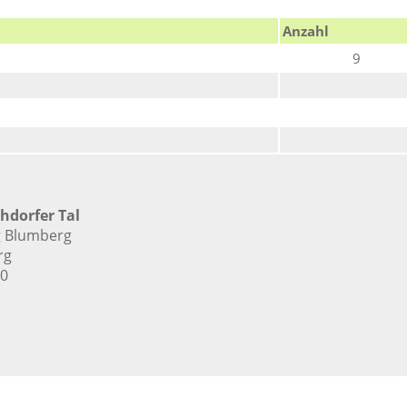
Anzahl
9
hdorfer Tal
g Blumberg
rg
00